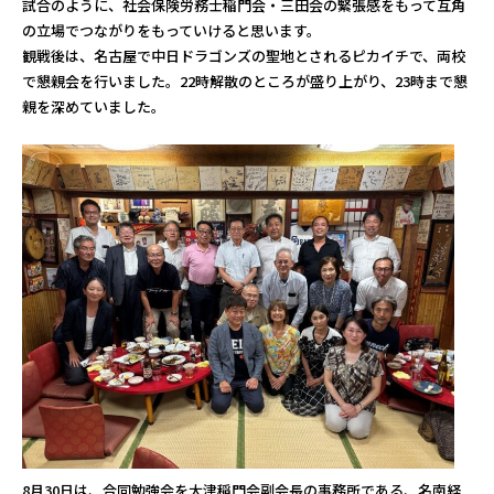
試合のように、社会保険労務士稲門会・三田会の緊張感をもって互角
の立場でつながりをもっていけると思います。
観戦後は、名古屋で中日ドラゴンズの聖地とされるピカイチで、両校
で懇親会を行いました。22時解散のところが盛り上がり、23時まで懇
親を深めていました。
8月30日は、合同勉強会を大津稲門会副会長の事務所である、名南経