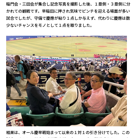
稲門会・三田会が集合し記念写真を撮影した後、１塁側・３塁側に分
かれての観戦です。早稲田に押され気味でピンチを迎える場面が多い
試合でしたが、守備で慶應が粘り１点しか与えず、代わりに慶應は数
少ないチャンスをモノとして１点を取りました。
結果は、オール慶早戦始まって以来の１対１の引き分けでした。この